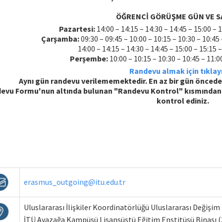
ÖĞRENCİ GÖRÜŞME GÜN VE S
Pazartesi:
14:00 – 14:15 – 14:30 – 14:45 – 15:00 – 1
Çarşamba:
09:30 – 09:45 – 10:00 – 10:15 – 10:30 – 10:45 
14:00 – 14:15 – 14:30 – 14:45 – 15:00 – 15:15 –
Perşembe:
10:00 – 10:15 – 10:30 – 10:45 – 11:0
Randevu almak için tıklayı
Aynı gün randevu verilememektedir. En az bir gün önced
evu Formu'nun altında bulunan "Randevu Kontrol" kısmından 
kontrol ediniz.
erasmus_outgoing@itu.edu.tr
Uluslararası İlişkiler Koordinatörlüğü Uluslararası Değişim
İTÜ Ayazağa Kampüsü Lisansüstü Eğitim Enstitüsü Binası (3