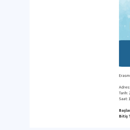
Erasmu
Adres
Tarih: 
Saat: 
Başlan
Bitiş 