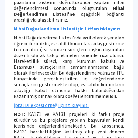
puanlama sistemi doğrultusunda yapılan nihai
değerlendirmesi sonucunda oluşturulan
Nihai
Değerlendirme Listesi'ne
aşağıdaki bağlantı
aracılığıyla ulaşabilirsiniz.
Nihai Değerlendirme Listesi için lütfen tıklayınız.
Nihai Değerlendirme Listesi'nde
asil
olarak yer alan
öğrencilerimizin, ev sahibi kurumlara aday gösterme
(nomination) ve sonraki süreçlere ilişkin duyuruları
düzenli olarak takip etmeleri önemle rica olunur.
Hareketlilik süreci, karşı kurumun kabulü ve
Erasmus+ süreçlerinin tamamlanmasına bağlı
olarak ilerleyecektir. Bu değerlendirme yalnızca İTÜ
bünyesinde gerçekleştirilen iç değerlendirme
sonuçlarını göstermekte olup, ev sahibi kurumların
adaylığı kabul etmeme hakkı bulunduğundan
kazanılmış bir hak olarak değerlendirilmemelidir.
İptal Dilekçesi
örneği için tıklayınız.
NOT:
KA171 ve KA131 projeleri iki farklı proje
türüdür ve bu projelere yapılan başvurular kendi
içerisinde değerlendirilmektedir. Bu kapsamda,
KA131 hareketliliğine katılmış olup yeni dönem
KA171 hareketliliğine başvuran (veya tam tersi